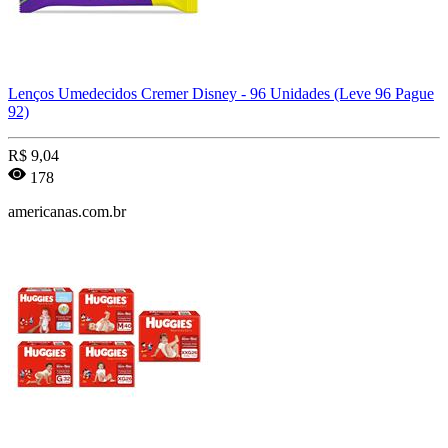
Lenços Umedecidos Cremer Disney - 96 Unidades (Leve 96 Pague
92)
R$
9,04
178
americanas.com.br