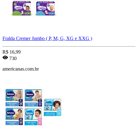
Fralda Cremer Jumbo ( P, M, G, XG e XXG )
R$
16,99
730
americanas.com.br