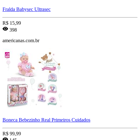
Fralda Babysec Ultrasec
R$
15,99
398
americanas.com.br
Boneca Bebezinho Real Primeiros Cuidados
R$
99,99