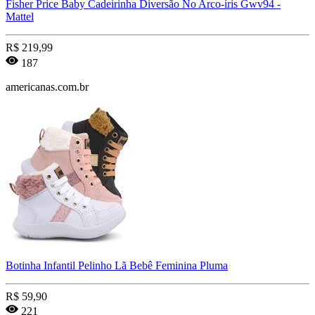
Fisher Price Baby Cadeirinha Diversão No Arco-íris Gwv94 -
Mattel
R$
219,99
187
americanas.com.br
Botinha Infantil Pelinho Lã Bebê Feminina Pluma
R$
59,90
221