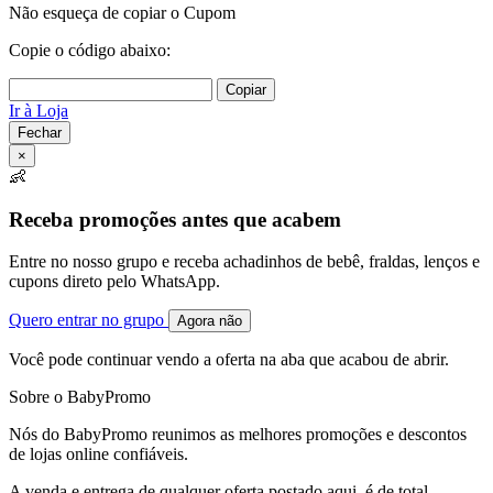
Não esqueça de copiar o Cupom
Copie o código abaixo:
Copiar
Ir à Loja
Fechar
×
👶
Receba promoções antes que acabem
Entre no nosso grupo e receba achadinhos de bebê, fraldas, lenços e
cupons direto pelo WhatsApp.
Quero entrar no grupo
Agora não
Você pode continuar vendo a oferta na aba que acabou de abrir.
Sobre o BabyPromo
Nós do BabyPromo reunimos as melhores promoções e descontos
de lojas online confiáveis.
A venda e entrega de qualquer oferta postado aqui, é de total