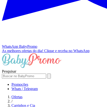
WhatsApp
BabyPromo
As melhores ofertas do dia!
Clique e receba no WhatsApp
Pesquisar
Promoções
Whats | Telegram
Ofertas
/
Carrinhos e Cia