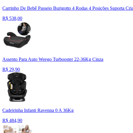
Carrinho De Bebê Passeio Burigotto 4 Rodas 4 Posições Suporta Cr
R$
538,00
Assento Para Auto Weego Turbooster 22-36Kg Cinza
R$
29,90
Cadeirinha Infanti Ravenna 0 A 36Kg
R$
484,90