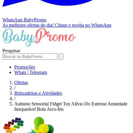
WhatsApp
BabyPromo
As melhores ofertas do dia!
Clique e receba no WhatsApp
Pesquisar
Promoções
Whats | Telegram
Ofertas
/
Brincadeiras e Atividades
/
Autismo Sensorial Fidget Toy Alívio Do Estresse Ansiedade
Inseparável Bola Arco-Íris