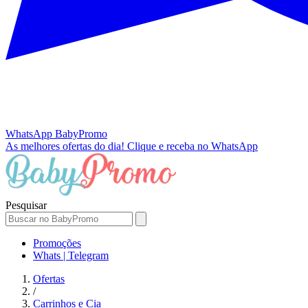
WhatsApp
BabyPromo
As melhores ofertas do dia!
Clique e receba no WhatsApp
Pesquisar
Promoções
Whats | Telegram
Ofertas
/
Carrinhos e Cia