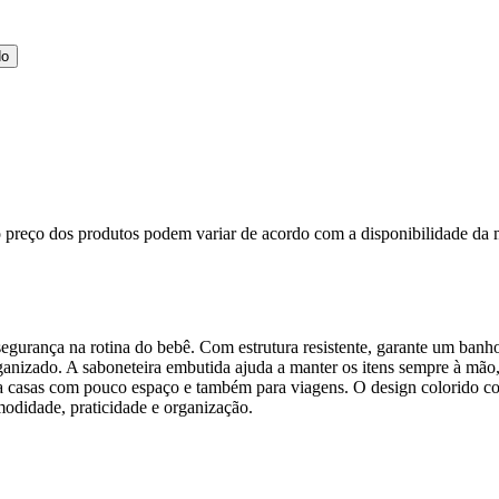
do
, o preço dos produtos podem variar de acordo com a disponibilidade 
urança na rotina do bebê. Com estrutura resistente, garante um banho m
organizado. A saboneteira embutida ajuda a manter os itens sempre à m
 para casas com pouco espaço e também para viagens. O design colorido
odidade, praticidade e organização.