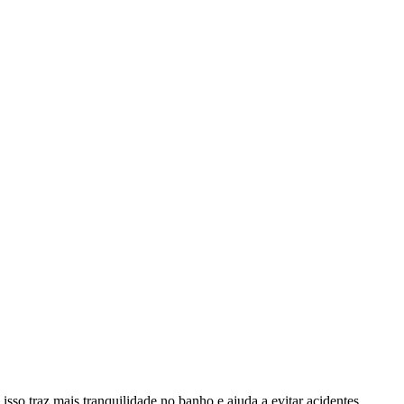
sso traz mais tranquilidade no banho e ajuda a evitar acidentes.