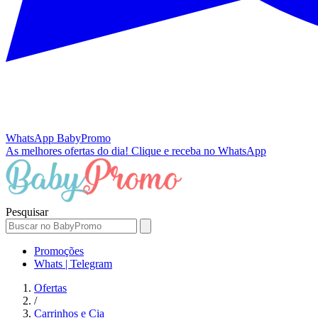
WhatsApp
BabyPromo
As melhores ofertas do dia!
Clique e receba no WhatsApp
Pesquisar
Promoções
Whats | Telegram
Ofertas
/
Carrinhos e Cia