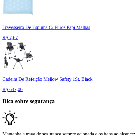
Travesseiro De Espuma C/ Furos Papi Malhas
R$
7,67
Cadeira De Refeição Mellow Safety 1St, Black
R$
637,00
Dica sobre segurança
Mantenha a trava de segurança sempre acionada e os itens ao alcance: i