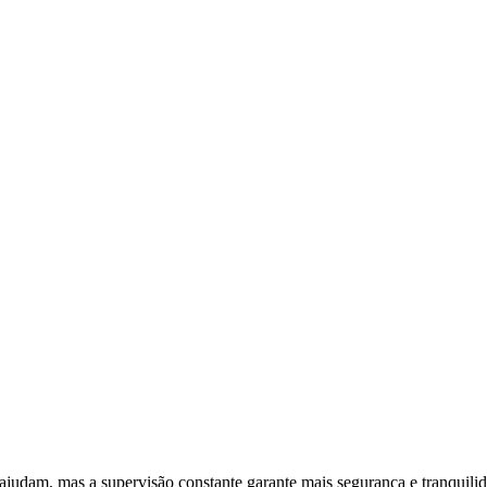
ajudam, mas a supervisão constante garante mais segurança e tranquili