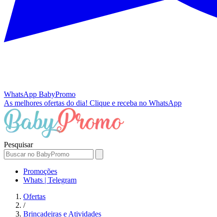
WhatsApp
BabyPromo
As melhores ofertas do dia!
Clique e receba no WhatsApp
Pesquisar
Promoções
Whats | Telegram
Ofertas
/
Brincadeiras e Atividades