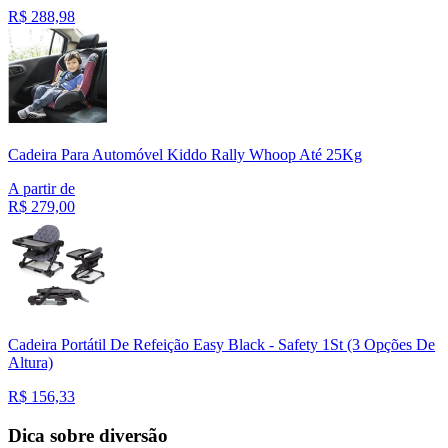
R$
288,98
Cadeira Para Automóvel Kiddo Rally Whoop Até 25Kg
A partir de
R$
279,00
Cadeira Portátil De Refeição Easy Black - Safety 1St (3 Opções De
Altura)
R$
156,33
Dica sobre diversão