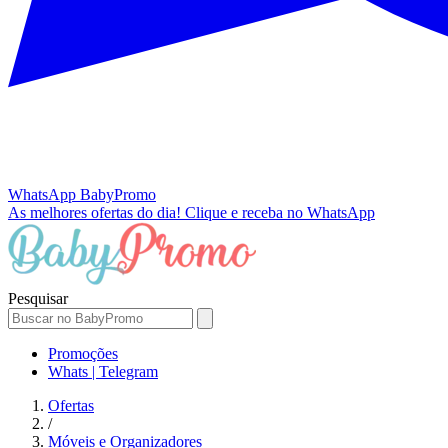
WhatsApp
BabyPromo
As melhores ofertas do dia!
Clique e receba no WhatsApp
Pesquisar
Promoções
Whats | Telegram
Ofertas
/
Móveis e Organizadores