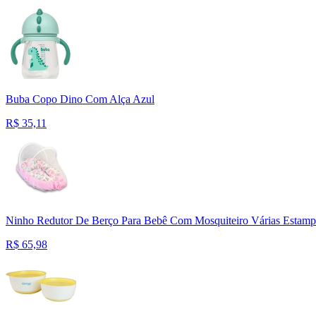
Buba Copo Dino Com Alça Azul
R$
35,11
Ninho Redutor De Berço Para Bebê Com Mosquiteiro Várias Estamp
R$
65,98