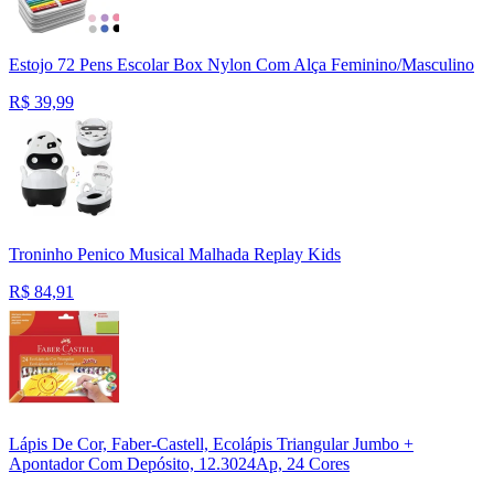
Estojo 72 Pens Escolar Box Nylon Com Alça Feminino/Masculino
R$
39,99
Troninho Penico Musical Malhada Replay Kids
R$
84,91
Lápis De Cor, Faber-Castell, Ecolápis Triangular Jumbo +
Apontador Com Depósito, 12.3024Ap, 24 Cores