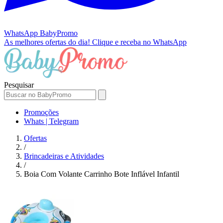
WhatsApp
BabyPromo
As melhores ofertas do dia!
Clique e receba no WhatsApp
Pesquisar
Promoções
Whats | Telegram
Ofertas
/
Brincadeiras e Atividades
/
Boia Com Volante Carrinho Bote Inflável Infantil