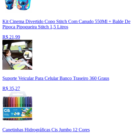
Kit Cinema Divertido Copo Stitch Com Canudo 550Ml + Balde De
Pipoca Pipoqueira Stitch 1,5 Litros
R$
21,99
Suporte Veicular Para Celular Banco Traseiro 360 Graus
R$
35,27
Canetinhas Hidrográficas Cis Jumbo 12 Cores