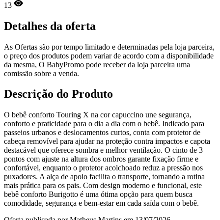
13
Detalhes da oferta
As Ofertas são por tempo limitado e determinadas pela loja parceira,
o preço dos produtos podem variar de acordo com a disponibilidade
da mesma, O BabyPromo pode receber da loja parceira uma
comissão sobre a venda.
Descrição do Produto
O bebê conforto Touring X na cor capuccino une segurança,
conforto e praticidade para o dia a dia com o bebê. Indicado para
passeios urbanos e deslocamentos curtos, conta com protetor de
cabeça removível para ajudar na proteção contra impactos e capota
destacável que oferece sombra e melhor ventilação. O cinto de 3
pontos com ajuste na altura dos ombros garante fixação firme e
confortável, enquanto o protetor acolchoado reduz a pressão nos
puxadores. A alça de apoio facilita o transporte, tornando a rotina
mais prática para os pais. Com design moderno e funcional, este
bebê conforto Burigotto é uma ótima opção para quem busca
comodidade, segurança e bem-estar em cada saída com o bebê.
Oferta publicada por Matheus Martins em 13/07/2026