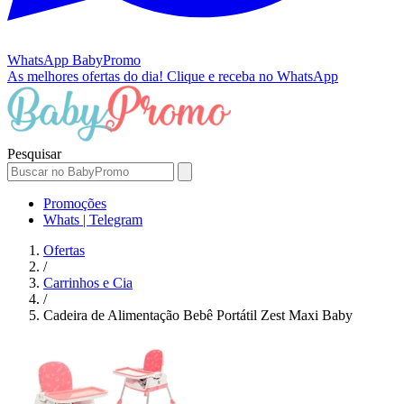
WhatsApp
BabyPromo
As melhores ofertas do dia!
Clique e receba no WhatsApp
Pesquisar
Promoções
Whats | Telegram
Ofertas
/
Carrinhos e Cia
/
Cadeira de Alimentação Bebê Portátil Zest Maxi Baby