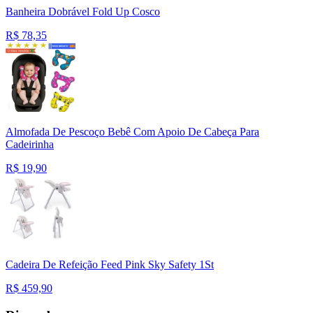
Banheira Dobrável Fold Up Cosco
R$
78,35
Almofada De Pescoço Bebê Com Apoio De Cabeça Para
Cadeirinha
R$
19,90
Cadeira De Refeição Feed Pink Sky Safety 1St
R$
459,90