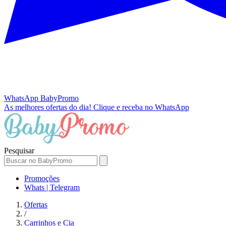
WhatsApp
BabyPromo
As melhores ofertas do dia!
Clique e receba no WhatsApp
Pesquisar
Promoções
Whats | Telegram
Ofertas
/
Carrinhos e Cia