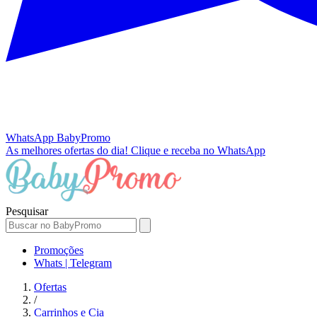
WhatsApp
BabyPromo
As melhores ofertas do dia!
Clique e receba no WhatsApp
Pesquisar
Promoções
Whats | Telegram
Ofertas
/
Carrinhos e Cia