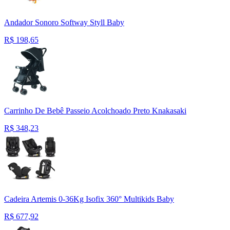
Andador Sonoro Softway Styll Baby
R$
198,65
Carrinho De Bebê Passeio Acolchoado Preto Knakasaki
R$
348,23
Cadeira Artemis 0-36Kg Isofix 360° Multikids Baby
R$
677,92