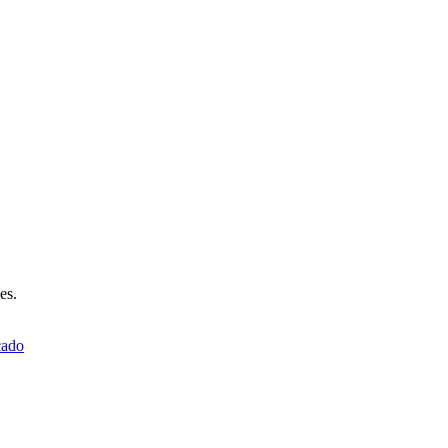
es.
ado