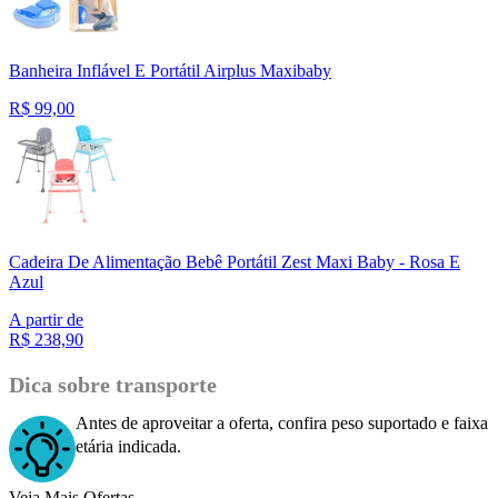
Banheira Inflável E Portátil Airplus Maxibaby
R$
99,00
Cadeira De Alimentação Bebê Portátil Zest Maxi Baby - Rosa E
Azul
A partir de
R$
238,90
Dica sobre transporte
Antes de aproveitar a oferta, confira peso suportado e faixa
etária indicada.
Veja Mais Ofertas