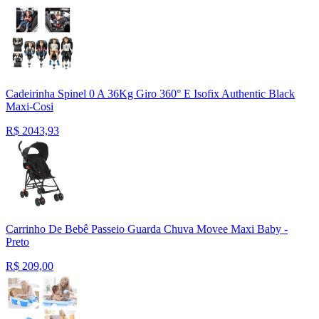
Cadeirinha Spinel 0 A 36Kg Giro 360° E Isofix Authentic Black
Maxi-Cosi
R$
2043,93
Carrinho De Bebê Passeio Guarda Chuva Movee Maxi Baby -
Preto
R$
209,00