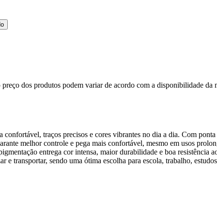
do
, o preço dos produtos podem variar de acordo com a disponibilidade 
 confortável, traços precisos e cores vibrantes no dia a dia. Com pont
arante melhor controle e pega mais confortável, mesmo em usos prolonga
alta pigmentação entrega cor intensa, maior durabilidade e boa resistênci
r e transportar, sendo uma ótima escolha para escola, trabalho, estud