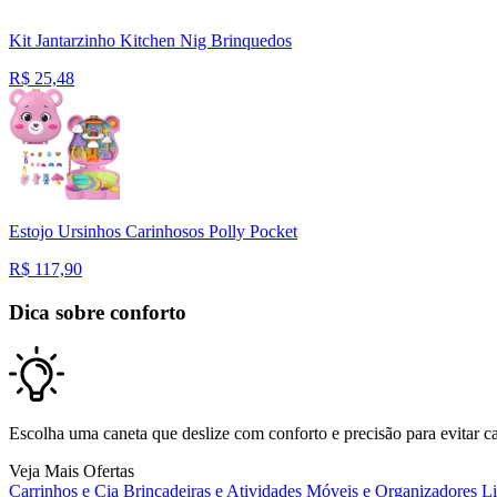
Kit Jantarzinho Kitchen Nig Brinquedos
R$
25,48
Estojo Ursinhos Carinhosos Polly Pocket
R$
117,90
Dica sobre conforto
Escolha uma caneta que deslize com conforto e precisão para evitar ca
Veja Mais Ofertas
Carrinhos e Cia
Brincadeiras e Atividades
Móveis e Organizadores
L