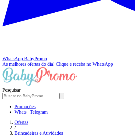
WhatsApp
BabyPromo
As melhores ofertas do dia!
Clique e receba no WhatsApp
Pesquisar
Promoções
Whats | Telegram
Ofertas
/
Brincadeiras e Atividades