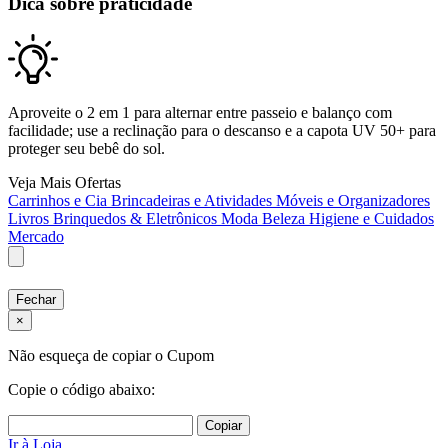
Dica sobre praticidade
Aproveite o 2 em 1 para alternar entre passeio e balanço com
facilidade; use a reclinação para o descanso e a capota UV 50+ para
proteger seu bebê do sol.
Veja Mais Ofertas
Carrinhos e Cia
Brincadeiras e Atividades
Móveis e Organizadores
Livros
Brinquedos & Eletrônicos
Moda
Beleza
Higiene e Cuidados
Mercado
Fechar
×
Não esqueça de copiar o Cupom
Copie o código abaixo:
Copiar
Ir à Loja