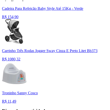
Cadeira Para Refeição Baby Style Até 15Kg - Verde
R$
154,90
Carrinho Três Rodas Jogger Sway Cinza E Preto Litet Bb373
R$
1080,32
Troninho Sanny Cosco
R$
11,49