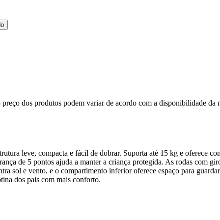
do
, o preço dos produtos podem variar de acordo com a disponibilidade 
trutura leve, compacta e fácil de dobrar. Suporta até 15 kg e oferece c
rança de 5 pontos ajuda a manter a criança protegida. As rodas com giro 
tra sol e vento, e o compartimento inferior oferece espaço para guardar
otina dos pais com mais conforto.