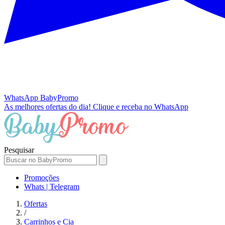
WhatsApp
BabyPromo
As melhores ofertas do dia!
Clique e receba no WhatsApp
Pesquisar
Promoções
Whats | Telegram
Ofertas
/
Carrinhos e Cia