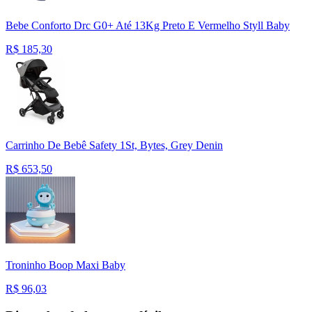
Bebe Conforto Drc G0+ Até 13Kg Preto E Vermelho Styll Baby
R$
185,30
Carrinho De Bebê Safety 1St, Bytes, Grey Denin
R$
653,50
Troninho Boop Maxi Baby
R$
96,03