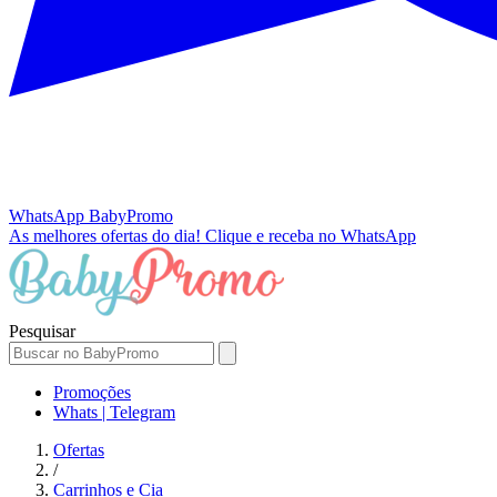
WhatsApp
BabyPromo
As melhores ofertas do dia!
Clique e receba no WhatsApp
Pesquisar
Promoções
Whats | Telegram
Ofertas
/
Carrinhos e Cia