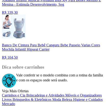
Andador Infantil Musical Premium Bibi Joy Para Bebês Menino E
Menina - Estimula Desenvolvimento, Seg
R$
339,30
Banco De Cintura Para Bebê Canguru Bebe Passeio Varias Cores
Mochila Infantil Hipseat Carrier
R$
104,50
Dica sobre carrinhos
Vale conferir se o modelo combina com a rotina da família
e com os espaços onde será usado.
Veja Mais Ofertas
Carrinhos e Cia
Brincadeiras e Atividades
Móveis e Organizadores
Livros
Brinquedos & Eletrônicos
Moda
Beleza
Higiene e Cuidados
Mercado