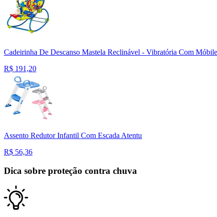
Cadeirinha De Descanso Mastela Reclinável - Vibratória Com Móbil
R$
191,20
Assento Redutor Infantil Com Escada Atentu
R$
56,36
Dica sobre proteção contra chuva