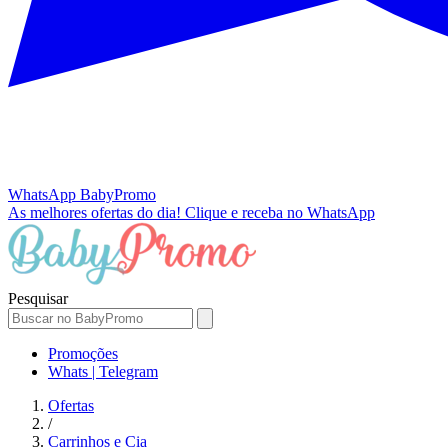
WhatsApp
BabyPromo
As melhores ofertas do dia!
Clique e receba no WhatsApp
Pesquisar
Promoções
Whats | Telegram
Ofertas
/
Carrinhos e Cia