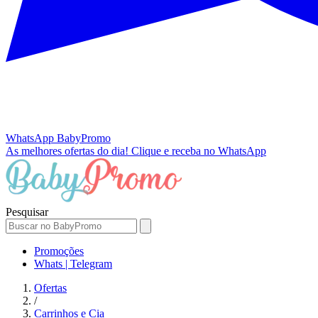
WhatsApp
BabyPromo
As melhores ofertas do dia!
Clique e receba no WhatsApp
Pesquisar
Promoções
Whats | Telegram
Ofertas
/
Carrinhos e Cia