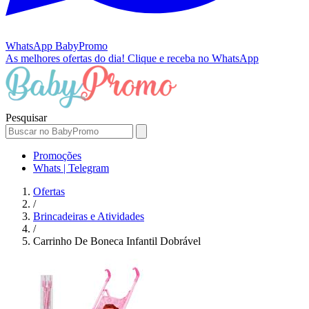
WhatsApp
BabyPromo
As melhores ofertas do dia!
Clique e receba no WhatsApp
Pesquisar
Promoções
Whats | Telegram
Ofertas
/
Brincadeiras e Atividades
/
Carrinho De Boneca Infantil Dobrável