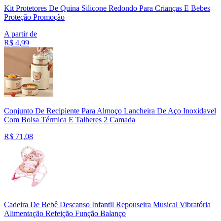
Kit Protetores De Quina Silicone Redondo Para Crianças E Bebes
Proteção Promoção
A partir de
R$
4,99
Conjunto De Recipiente Para Almoço Lancheira De Aço Inoxidavel
Com Bolsa Térmica E Talheres 2 Camada
R$
71,08
Cadeira De Bebê Descanso Infantil Repouseira Musical Vibratória
Alimentação Refeição Função Balanço