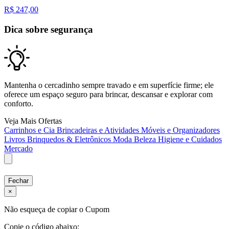
R$
247,00
Dica sobre segurança
Mantenha o cercadinho sempre travado e em superfície firme; ele
oferece um espaço seguro para brincar, descansar e explorar com
conforto.
Veja Mais Ofertas
Carrinhos e Cia
Brincadeiras e Atividades
Móveis e Organizadores
Livros
Brinquedos & Eletrônicos
Moda
Beleza
Higiene e Cuidados
Mercado
Fechar
×
Não esqueça de copiar o Cupom
Copie o código abaixo: