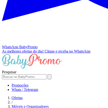
WhatsApp
BabyPromo
As melhores ofertas do dia!
Clique e receba no WhatsApp
Pesquisar
Promoções
Whats | Telegram
Ofertas
/
Móveis e Organizadores