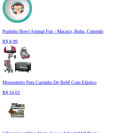
Pratinho Bowl Animal Fun - Macaco, Buba, Colorido
R$
8,99
Mosquiteiro Para Carrinho De Bebê Com Elástico
R$
16,03