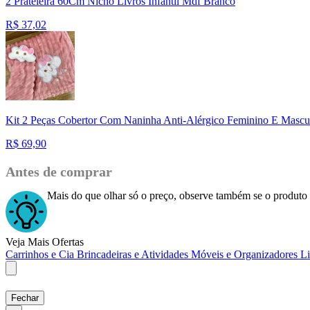
2 Prateleira 60Cm Nicho Livros Infantil Mdf Branco
R$
37,02
Kit 2 Peças Cobertor Com Naninha Anti-Alérgico Feminino E Mascu
R$
69,90
Antes de comprar
Mais do que olhar só o preço, observe também se o produto 
Veja Mais Ofertas
Carrinhos e Cia
Brincadeiras e Atividades
Móveis e Organizadores
L
Fechar