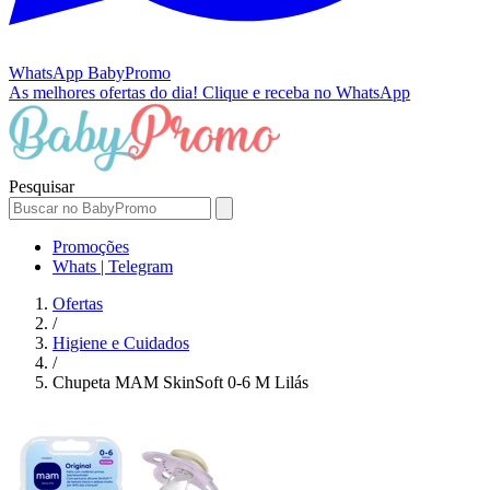
WhatsApp
BabyPromo
As melhores ofertas do dia!
Clique e receba no WhatsApp
Pesquisar
Promoções
Whats | Telegram
Ofertas
/
Higiene e Cuidados
/
Chupeta MAM SkinSoft 0-6 M Lilás