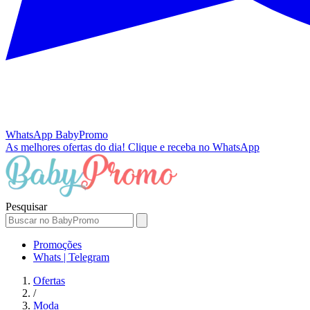
WhatsApp
BabyPromo
As melhores ofertas do dia!
Clique e receba no WhatsApp
Pesquisar
Promoções
Whats | Telegram
Ofertas
/
Moda