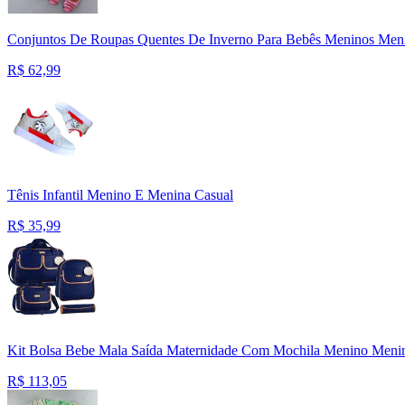
Conjuntos De Roupas Quentes De Inverno Para Bebês Meninos Meni
R$
62,99
Tênis Infantil Menino E Menina Casual
R$
35,99
Kit Bolsa Bebe Mala Saída Maternidade Com Mochila Menino Menin
R$
113,05