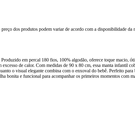
, o preço dos produtos podem variar de acordo com a disponibilidade 
 Produzido em percal 180 fios, 100% algodão, oferece toque macio, ótima
em excesso de calor. Com medidas de 90 x 80 cm, essa manta infantil c
nto o visual elegante combina com o enxoval do bebê. Perfeito para be
colha bonita e funcional para acompanhar os primeiros momentos com ma