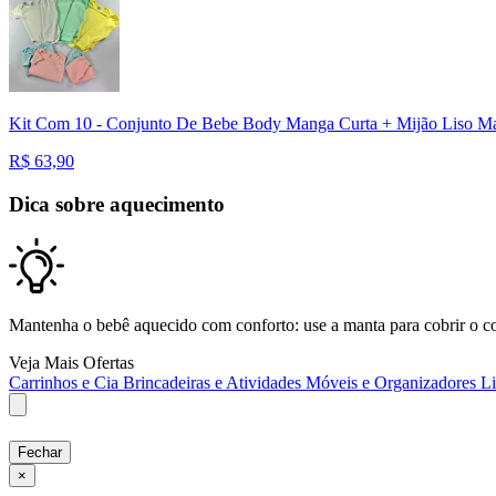
Kit Com 10 - Conjunto De Bebe Body Manga Curta + Mijão Liso M
R$
63,90
Dica sobre aquecimento
Mantenha o bebê aquecido com conforto: use a manta para cobrir o col
Veja Mais Ofertas
Carrinhos e Cia
Brincadeiras e Atividades
Móveis e Organizadores
L
Fechar
×