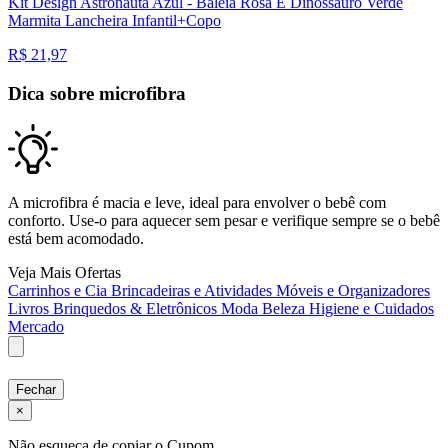
Kit Design Astronauta Azul - Baleia Rosa E Dinossauro Verde
Marmita Lancheira Infantil+Copo
R$
21,97
Dica sobre microfibra
A microfibra é macia e leve, ideal para envolver o bebê com
conforto. Use-o para aquecer sem pesar e verifique sempre se o bebê
está bem acomodado.
Veja Mais Ofertas
Carrinhos e Cia
Brincadeiras e Atividades
Móveis e Organizadores
Livros
Brinquedos & Eletrônicos
Moda
Beleza
Higiene e Cuidados
Mercado
Fechar
×
Não esqueça de copiar o Cupom