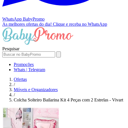
WhatsApp
BabyPromo
As melhores ofertas do dia!
Clique e receba no WhatsApp
Pesquisar
Promoções
Whats | Telegram
Ofertas
/
Móveis e Organizadores
/
Colcha Solteiro Bailarina Kit 4 Peças com 2 Estrelas - Vivart