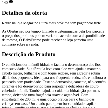
140
Detalhes da oferta
Retire na loja Magazine Luiza mais próxima sem pagar pelo frete
As Ofertas são por tempo limitado e determinadas pela loja parceira,
o preço dos produtos podem variar de acordo com a disponibilidade
da mesma, O BabyPromo pode receber da loja parceira uma
comissão sobre a venda.
Descrição do Produto
O condicionador infantil hidrata e facilita o desembaraço dos fios
com suavidade. Sua fórmula leve com aloe vera ajuda a manter o
cabelo macio, brilhante e com toque sedoso, sem agredir a rotina
diária dos pequenos. Ideal para uso frequente, reduz nós e melhora o
penteado com praticidade. Testado dermatologicamente, não contém
corantes e foi desenvolvido para respeitar a delicadeza do couro
cabeludo infantil. Também ajuda a cuidar da hidratação por mais
tempo, deixando uma fragrância suave e agradável. Com
embalagem de 200 ml, é uma opção prática para o banho das
crianças em casa. Um aliado para quem busca cuidado capilar
infantil, condicionador suave e desembaraço fácil no dia a dia.