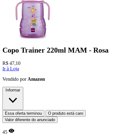
Copo Trainer 220ml MAM - Rosa
R$
47,10
Ir à Loja
Vendido por
Amazon
Informar
Essa oferta terminou
O produto está caro
Valor diferente do anunciado
45