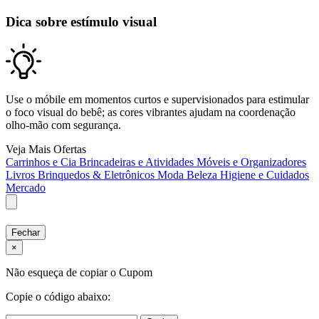
Dica sobre estímulo visual
Use o móbile em momentos curtos e supervisionados para estimular
o foco visual do bebê; as cores vibrantes ajudam na coordenação
olho-mão com segurança.
Veja Mais Ofertas
Carrinhos e Cia
Brincadeiras e Atividades
Móveis e Organizadores
Livros
Brinquedos & Eletrônicos
Moda
Beleza
Higiene e Cuidados
Mercado
Fechar
×
Não esqueça de copiar o Cupom
Copie o código abaixo: