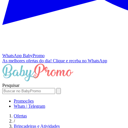
WhatsApp
BabyPromo
As melhores ofertas do dia!
Clique e receba no WhatsApp
Pesquisar
Promoções
Whats | Telegram
Ofertas
/
Brincadeiras e Atividades