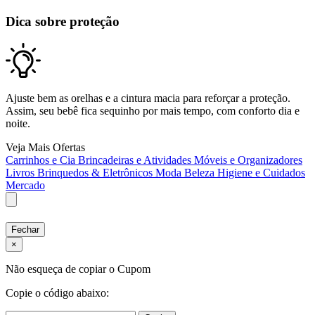
Dica sobre proteção
Ajuste bem as orelhas e a cintura macia para reforçar a proteção.
Assim, seu bebê fica sequinho por mais tempo, com conforto dia e
noite.
Veja Mais Ofertas
Carrinhos e Cia
Brincadeiras e Atividades
Móveis e Organizadores
Livros
Brinquedos & Eletrônicos
Moda
Beleza
Higiene e Cuidados
Mercado
Fechar
×
Não esqueça de copiar o Cupom
Copie o código abaixo: