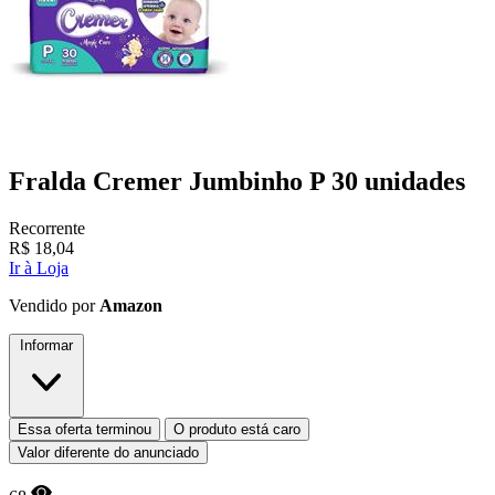
Fralda Cremer Jumbinho P 30 unidades
Recorrente
R$
18,04
Ir à Loja
Vendido por
Amazon
Informar
Essa oferta terminou
O produto está caro
Valor diferente do anunciado