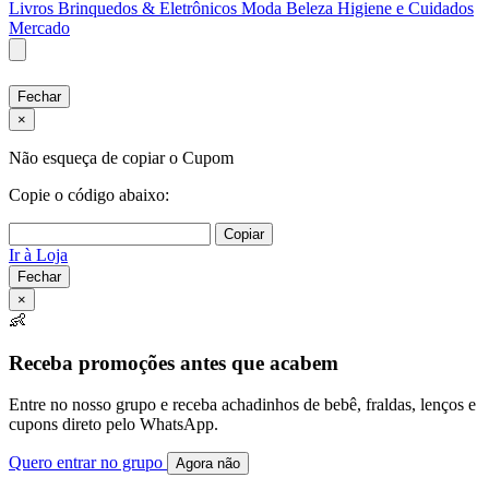
Livros
Brinquedos & Eletrônicos
Moda
Beleza
Higiene e Cuidados
Mercado
Fechar
×
Não esqueça de copiar o Cupom
Copie o código abaixo:
Copiar
Ir à Loja
Fechar
×
👶
Receba promoções antes que acabem
Entre no nosso grupo e receba achadinhos de bebê, fraldas, lenços e
cupons direto pelo WhatsApp.
Quero entrar no grupo
Agora não