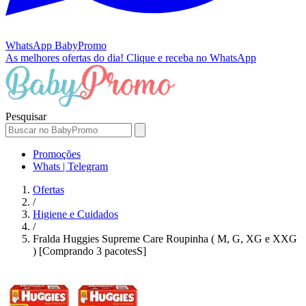
WhatsApp
BabyPromo
As melhores ofertas do dia!
Clique e receba no WhatsApp
Pesquisar
Promoções
Whats | Telegram
Ofertas
/
Higiene e Cuidados
/
Fralda Huggies Supreme Care Roupinha ( M, G, XG e XXG
) [Comprando 3 pacotesS]