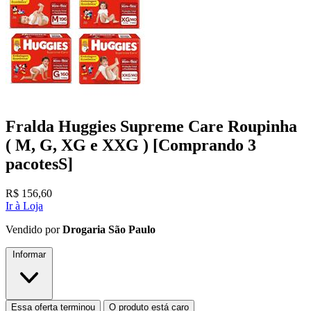
Fralda Huggies Supreme Care Roupinha
( M, G, XG e XXG ) [Comprando 3
pacotesS]
R$
156,60
Ir à Loja
Vendido por
Drogaria São Paulo
Informar
Essa oferta terminou
O produto está caro