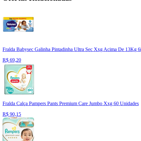
Fralda Babysec Galinha Pintadinha Ultra Sec Xxg Acima De 13Kg 
R$
69,20
Fralda Calça Pampers Pants Premium Care Jumbo Xxg 60 Unidades
R$
90,15