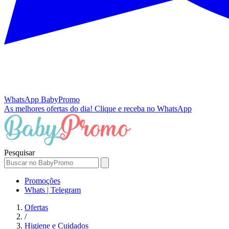
WhatsApp
BabyPromo
As melhores ofertas do dia!
Clique e receba no WhatsApp
Pesquisar
Promoções
Whats | Telegram
Ofertas
/
Higiene e Cuidados