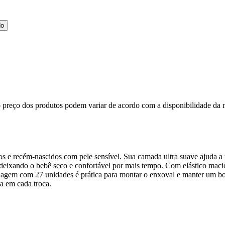
do
, o preço dos produtos podem variar de acordo com a disponibilidade 
 e recém-nascidos com pele sensível. Sua camada ultra suave ajuda a re
eixando o bebê seco e confortável por mais tempo. Com elástico macio n
balagem com 27 unidades é prática para montar o enxoval e manter um 
a em cada troca.