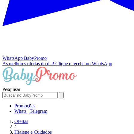
WhatsApp
BabyPromo
As melhores ofertas do dia!
Clique e receba no WhatsApp
Pesquisar
Promoções
Whats | Telegram
Ofertas
/
Higiene e Cuidados