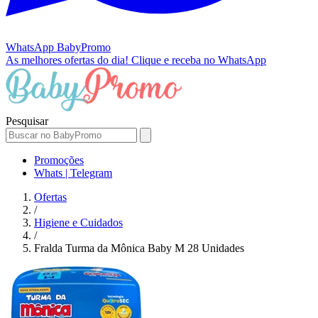
WhatsApp
BabyPromo
As melhores ofertas do dia!
Clique e receba no WhatsApp
Pesquisar
Promoções
Whats | Telegram
Ofertas
/
Higiene e Cuidados
/
Fralda Turma da Mônica Baby M 28 Unidades