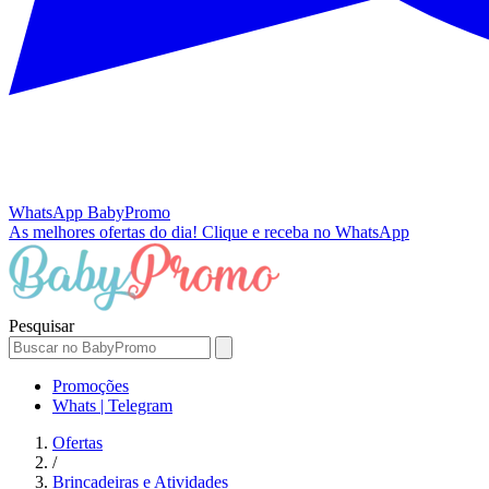
WhatsApp
BabyPromo
As melhores ofertas do dia!
Clique e receba no WhatsApp
Pesquisar
Promoções
Whats | Telegram
Ofertas
/
Brincadeiras e Atividades