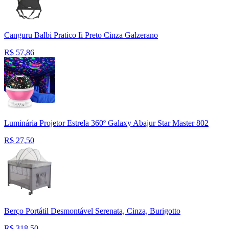
Canguru Balbi Pratico Ii Preto Cinza Galzerano
R$
57,86
Luminária Projetor Estrela 360º Galaxy Abajur Star Master 802
R$
27,50
Berço Portátil Desmontável Serenata, Cinza, Burigotto
R$
318,50