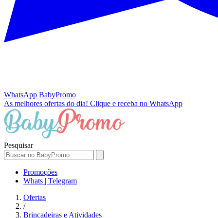
WhatsApp
BabyPromo
As melhores ofertas do dia!
Clique e receba no WhatsApp
Pesquisar
Promoções
Whats | Telegram
Ofertas
/
Brincadeiras e Atividades