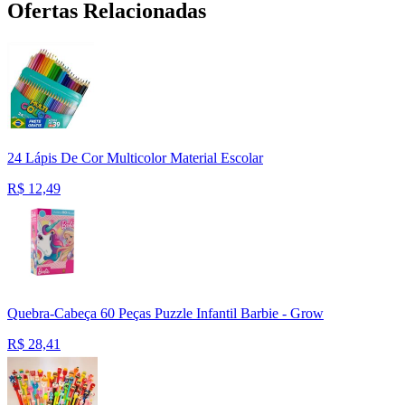
Ofertas Relacionadas
24 Lápis De Cor Multicolor Material Escolar
R$
12,49
Quebra-Cabeça 60 Peças Puzzle Infantil Barbie - Grow
R$
28,41