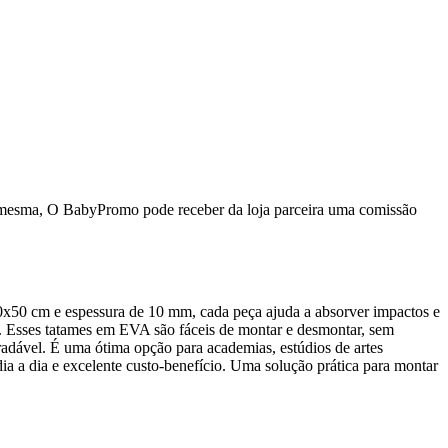
da mesma, O BabyPromo pode receber da loja parceira uma comissão
50x50 cm e espessura de 10 mm, cada peça ajuda a absorver impactos e
es. Esses tatames em EVA são fáceis de montar e desmontar, sem
radável. É uma ótima opção para academias, estúdios de artes
 dia a dia e excelente custo-benefício. Uma solução prática para montar