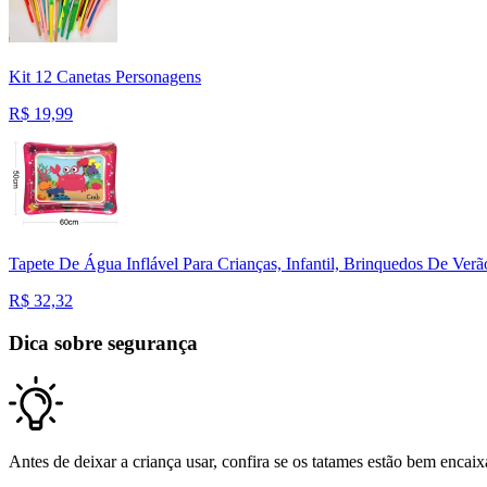
Kit 12 Canetas Personagens
R$
19,99
Tapete De Água Inflável Para Crianças, Infantil, Brinquedos De Verã
R$
32,32
Dica sobre segurança
Antes de deixar a criança usar, confira se os tatames estão bem encaix