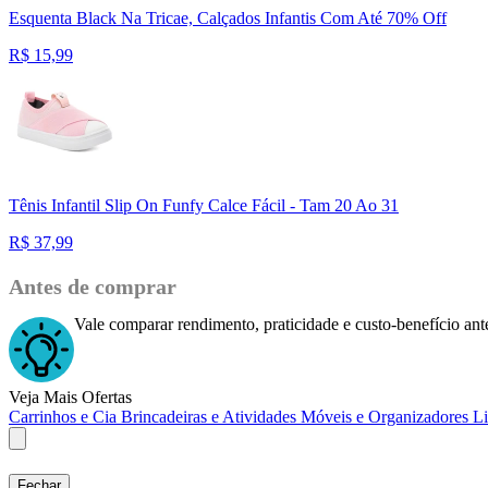
Esquenta Black Na Tricae, Calçados Infantis Com Até 70% Off
R$
15,99
Tênis Infantil Slip On Funfy Calce Fácil - Tam 20 Ao 31
R$
37,99
Antes de comprar
Vale comparar rendimento, praticidade e custo-benefício ante
Veja Mais Ofertas
Carrinhos e Cia
Brincadeiras e Atividades
Móveis e Organizadores
L
Fechar