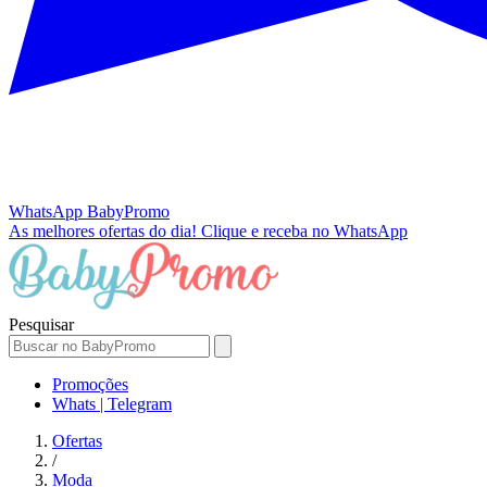
WhatsApp
BabyPromo
As melhores ofertas do dia!
Clique e receba no WhatsApp
Pesquisar
Promoções
Whats | Telegram
Ofertas
/
Moda