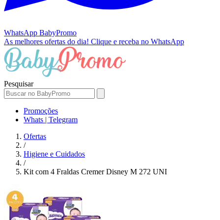
WhatsApp
BabyPromo
As melhores ofertas do dia!
Clique e receba no WhatsApp
Pesquisar
Promoções
Whats | Telegram
Ofertas
/
Higiene e Cuidados
/
Kit com 4 Fraldas Cremer Disney M 272 UNI