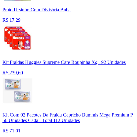
Prato Ursinho Com Divisória Buba
R$
17,29
Kit Fraldas Huggies Supreme Care Roupinha Xg 192 Unidades
R$
239,60
Kit Com 02 Pacotes Da Fralda Capricho Bummis Mega Premium P
56 Unidades Cada - Total 112 Unidades
R$
71,01