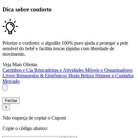
Dica sobre conforto
Priorize o conforto: o algodão 100% puro ajuda a proteger a pele
sensível do bebê e facilita trocas rápidas com liberdade de
movimento.
Veja Mais Ofertas
Carrinhos e Cia
Brincadeiras e Atividades
Móveis e Organizadores
Livros
Brinquedos & Eletrônicos
Moda
Beleza
Higiene e Cuidados
Mercado
Fechar
×
Não esqueça de copiar o Cupom
Copie o código abaixo: