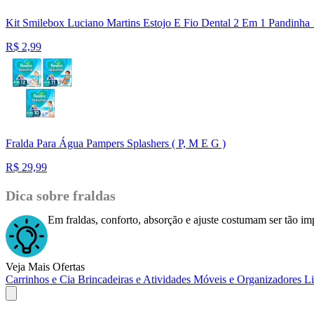
Kit Smilebox Luciano Martins Estojo E Fio Dental 2 Em 1 Pandinha
R$
2,99
Fralda Para Água Pampers Splashers ( P, M E G )
R$
29,99
Dica sobre fraldas
Em fraldas, conforto, absorção e ajuste costumam ser tão imp
Veja Mais Ofertas
Carrinhos e Cia
Brincadeiras e Atividades
Móveis e Organizadores
L