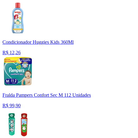
Condicionador Huggies Kids 360Ml
R$
12,26
Fralda Pampers Confort Sec M 112 Unidades
R$
99,90