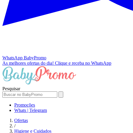
WhatsApp
BabyPromo
As melhores ofertas do dia!
Clique e receba no WhatsApp
Pesquisar
Promoções
Whats | Telegram
Ofertas
/
Higiene e Cuidados