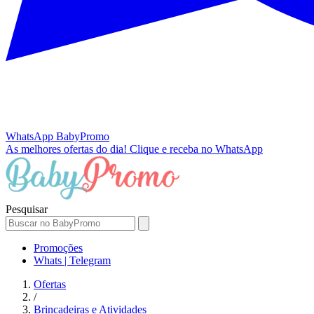
WhatsApp
BabyPromo
As melhores ofertas do dia!
Clique e receba no WhatsApp
Pesquisar
Promoções
Whats | Telegram
Ofertas
/
Brincadeiras e Atividades